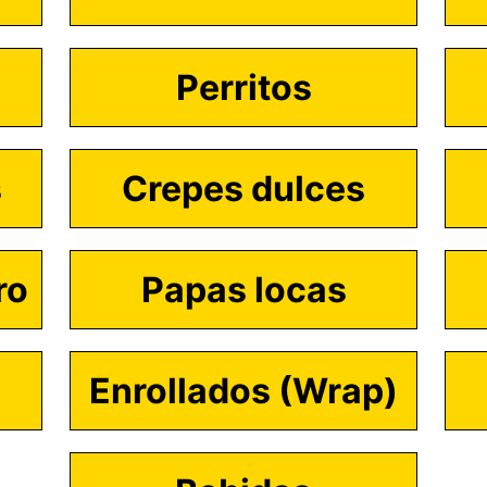
Perritos
s
Crepes dulces
ro
Papas locas
Enrollados (Wrap)