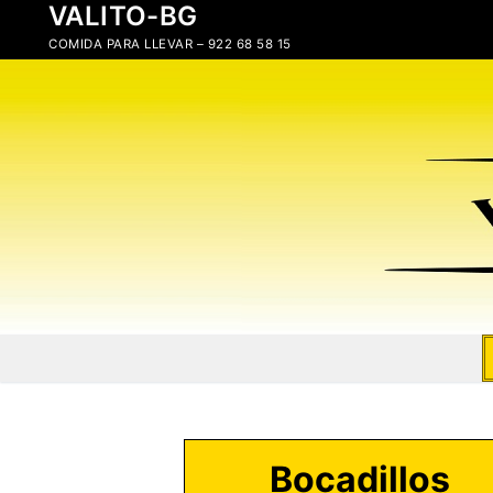
VALITO-BG
Ir
al
COMIDA PARA LLEVAR – 922 68 58 15
contenido
Bocadillos